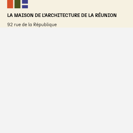
LA MAISON DE L’ARCHITECTURE DE LA RÉUNION
92 rue de la République
97400 Saint-Denis (La Réunion)
Tél. 0263 04 20 06 et 06 92 92 18 49
contact@maisondelarchitecture.re
Permanence les mercredi, jeudi et vendredi matin de
9h30 à 12h30
A propos
Adhérer